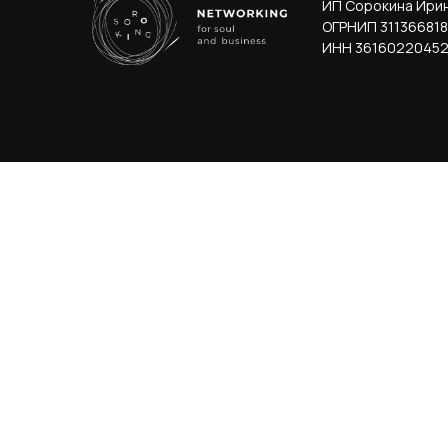
ИП Сорокина Ири
ОГРНИП 311366818
ИНН 36160220452